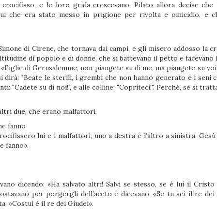
crocifisso, e le loro grida crescevano. Pilato allora decise che 
olui che era stato messo in prigione per rivolta e omicidio, e c
mone di Cirene, che tornava dai campi, e gli misero addosso la cr
itudine di popolo e di donne, che si battevano il petto e facevano 
e: «Figlie di Gerusalemme, non piangete su di me, ma piangete su voi
 si dirà: "Beate le sterili, i grembi che non hanno generato e i seni
: "Cadete su di noi!", e alle colline: "Copriteci!". Perché, se si tratta
ltri due, che erano malfattori.
he fanno
ifissero lui e i malfattori, uno a destra e l’altro a sinistra. Gesù
e fanno».
ano dicendo: «Ha salvato altri! Salvi se stesso, se è lui il Cristo 
ccostavano per porgergli dell’aceto e dicevano: «Se tu sei il re dei
a: «Costui è il re dei Giudei».