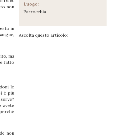
di Dio».
Luogo:
nto non
Parrocchia
uesto in
.
 sangue,
Ascolta questo articolo:
lito, ma
be fatto
ioni le
i è più
i serve?
e avete
 perché
ede non