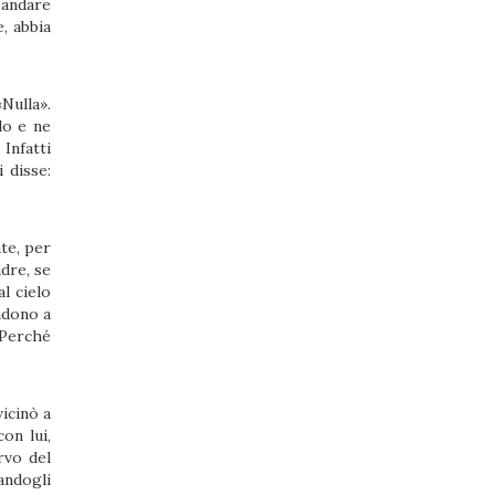
 andare
e, abbia
Nulla».
lo e ne
Infatti
 disse:
ate, per
dre, se
al cielo
adono a
«Perché
vicinò a
on lui,
rvo del
andogli