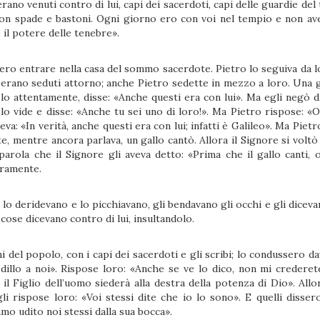
erano venuti contro di lui, capi dei sacerdoti, capi delle guardie de
 con spade e bastoni. Ogni giorno ero con voi nel tempio e non av
 il potere delle tenebre».
cero entrare nella casa del sommo sacerdote. Pietro lo seguiva da l
 erano seduti attorno; anche Pietro sedette in mezzo a loro. Una 
olo attentamente, disse: «Anche questi era con lui». Ma egli negò d
o vide e disse: «Anche tu sei uno di loro!». Ma Pietro rispose: «
eva: «In verità, anche questi era con lui; infatti è Galileo». Ma Pietr
te, mentre ancora parlava, un gallo cantò. Allora il Signore si voltò
parola che il Signore gli aveva detto: «Prima che il gallo canti, 
aramente.
lo deridevano e lo picchiavano, gli bendavano gli occhi e gli diceva
 cose dicevano contro di lui, insultandolo.
ni del popolo, con i capi dei sacerdoti e gli scribi; lo condussero da
, dillo a noi». Rispose loro: «Anche se ve lo dico, non mi crederete
l Figlio dell’uomo siederà alla destra della potenza di Dio». Allor
gli rispose loro: «Voi stessi dite che io lo sono». E quelli disser
o udito noi stessi dalla sua bocca».