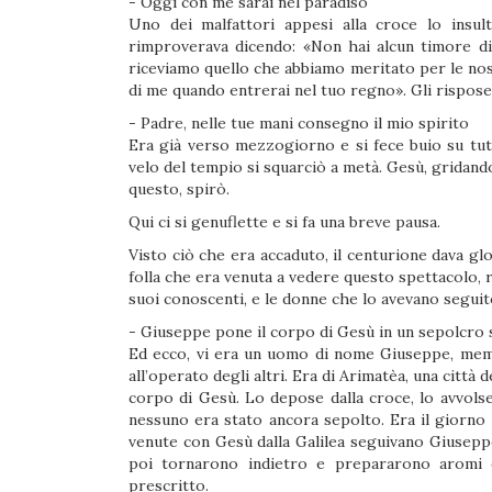
- Oggi con me sarai nel paradiso
Uno dei malfattori appesi alla croce lo insult
rimproverava dicendo: «Non hai alcun timore di
riceviamo quello che abbiamo meritato per le nostr
di me quando entrerai nel tuo regno». Gli rispose: 
- Padre, nelle tue mani consegno il mio spirito
Era già verso mezzogiorno e si fece buio su tutta
velo del tempio si squarciò a metà. Gesù, gridando
questo, spirò.
Qui ci si genuflette e si fa una breve pausa.
Visto ciò che era accaduto, il centurione dava g
folla che era venuta a vedere questo spettacolo, r
suoi conoscenti, e le donne che lo avevano seguito
- Giuseppe pone il corpo di Gesù in un sepolcro s
Ed ecco, vi era un uomo di nome Giuseppe, membr
all’operato degli altri. Era di Arimatèa, una città 
corpo di Gesù. Lo depose dalla croce, lo avvolse
nessuno era stato ancora sepolto. Era il giorno 
venute con Gesù dalla Galilea seguivano Giusepp
poi tornarono indietro e prepararono aromi e
prescritto.