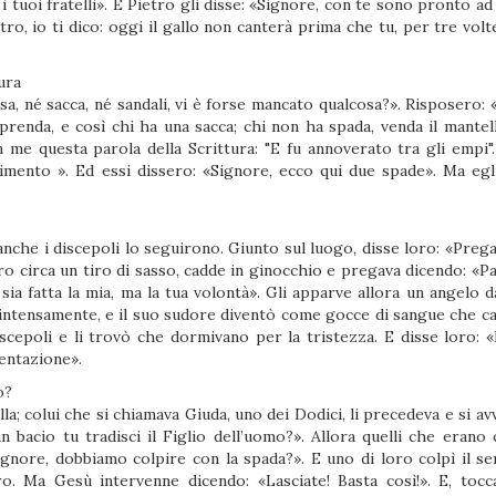
 tuoi fratelli». E Pietro gli disse: «Signore, con te sono pronto ad
tro, io ti dico: oggi il gallo non canterà prima che tu, per tre volt
ura
, né sacca, né sandali, vi è forse mancato qualcosa?». Risposero: «
prenda, e così chi ha una sacca; chi non ha spada, venda il mantel
 me questa parola della Scrittura: "E fu annoverato tra gli empi". 
mento ». Ed essi dissero: «Signore, ecco qui due spade». Ma egli
 anche i discepoli lo seguirono. Giunto sul luogo, disse loro: «Preg
ro circa un tiro di sasso, cadde in ginocchio e pregava dicendo: «Pa
sia fatta la mia, ma la tua volontà». Gli apparve allora un angelo d
ù intensamente, e il suo sudore diventò come gocce di sangue che c
discepoli e li trovò che dormivano per la tristezza. E disse loro: 
entazione».
o?
a; colui che si chiamava Giuda, uno dei Dodici, li precedeva e si av
 bacio tu tradisci il Figlio dell’uomo?». Allora quelli che erano c
gnore, dobbiamo colpire con la spada?». E uno di loro colpì il se
. Ma Gesù intervenne dicendo: «Lasciate! Basta così!». E, tocc