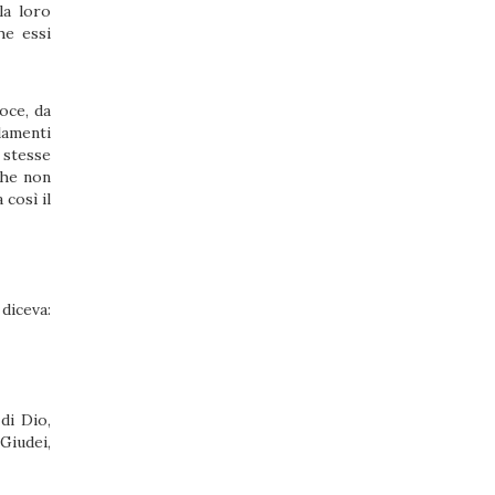
la loro
he essi
oce, da
lamenti
 stesse
 che non
 così il
 diceva:
di Dio,
 Giudei,