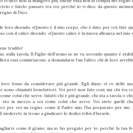
o vi dico: non la mangerò più, finché essa non si compia nel regno 
detelo e fatelo passare tra voi, perché io vi dico: da questo mome
l regno di Dio».
de loro dicendo: «Questo è il mio corpo, che è dato per voi; fate q
o con il calice dicendo: «Questo calice è la nuova alleanza nel mio
iene tradito!
e, sulla tavola. Il Figlio dell’uomo se ne va, secondo quanto è stabi
Allora essi cominciarono a domandarsi l’un l’altro chi di loro avreb
loro fosse da considerare più grande. Egli disse: «I re delle naz
 sono chiamati benefattori. Voi però non fate così; ma chi tra vo
come colui che serve. Infatti chi è più grande, chi sta a tavola o ch
 sto in mezzo a voi come colui che serve. Voi siete quelli ch
ro per voi un regno, come il Padre mio l’ha preparato per me,
 siederete in trono a giudicare le dodici tribù d’Israele.
vagliarvi come il grano; ma io ho pregato per te, perché la tua f