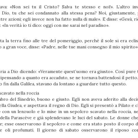
ava: «Non sei tu il Cristo? Salva te stesso e noi!». L’altro in
 Dio, tu che sei condannato alla stessa pena? Noi, giustamente,
e azioni; egli invece non ha fatto nulla di male». E disse: «Gesù, r
«In verità io ti dico: oggi con me sarai nel paradiso».
 la terra fino alle tre del pomeriggio, perché il sole si era ecliss
 a gran voce, disse: «Padre, nelle tue mani consegno il mio spirito»
loria a Dio dicendo: «Veramente quest’uomo era giusto». Così pure t
ipensando a quanto era accaduto, se ne tornava battendosi il petto. 
 fin dalla Galilea, stavano da lontano a guardare tutto questo.
cavato nella roccia
o del Sinedrio, buono e giusto. Egli non aveva aderito alla deci
della Giudea, e aspettava il regno di Dio. Egli si presentò a Pilato e c
 con un lenzuolo e lo mise in un sepolcro scavato nella roccia, ne
della Parascève e già splendevano le luci del sabato. Le donne ch
e; esse osservarono il sepolcro e come era stato posto il corpo d
 oli profumati. Il giorno di sabato osservarono il riposo c