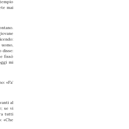
l tempio
ete mai
ontano.
giovane
icendo:
O uomo,
o disse:
 e fissò
oggi mi
no: «Fa’
vanti al
; se vi
a tutti
o: «Che