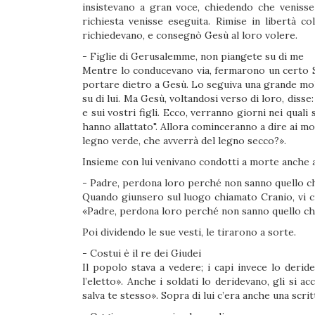
insistevano a gran voce, chiedendo che venisse 
richiesta venisse eseguita. Rimise in libertà c
richiedevano, e consegnò Gesù al loro volere.
- Figlie di Gerusalemme, non piangete su di me
Mentre lo conducevano via, fermarono un certo Si
portare dietro a Gesù. Lo seguiva una grande molt
su di lui. Ma Gesù, voltandosi verso di loro, diss
e sui vostri figli. Ecco, verranno giorni nei quali
hanno allattato". Allora cominceranno a dire ai monti
legno verde, che avverrà del legno secco?».
Insieme con lui venivano condotti a morte anche a
- Padre, perdona loro perché non sanno quello c
Quando giunsero sul luogo chiamato Cranio, vi croc
«Padre, perdona loro perché non sanno quello ch
Poi dividendo le sue vesti, le tirarono a sorte.
- Costui è il re dei Giudei
Il popolo stava a vedere; i capi invece lo deridev
l’eletto». Anche i soldati lo deridevano, gli si a
salva te stesso». Sopra di lui c’era anche una scritt