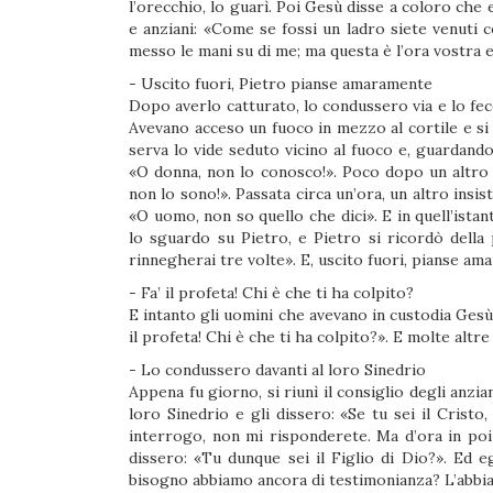
l’orecchio, lo guarì. Poi Gesù disse a coloro che 
e anziani: «Come se fossi un ladro siete venuti
messo le mani su di me; ma questa è l’ora vostra e
- Uscito fuori, Pietro pianse amaramente
Dopo averlo catturato, lo condussero via e lo fe
Avevano acceso un fuoco in mezzo al cortile e si
serva lo vide seduto vicino al fuoco e, guardand
«O donna, non lo conosco!». Poco dopo un altro l
non lo sono!». Passata circa un’ora, un altro insist
«O uomo, non so quello che dici». E in quell’istan
lo sguardo su Pietro, e Pietro si ricordò della 
rinnegherai tre volte». E, uscito fuori, pianse am
- Fa’ il profeta! Chi è che ti ha colpito?
E intanto gli uomini che avevano in custodia Gesù 
il profeta! Chi è che ti ha colpito?». E molte altre
- Lo condussero davanti al loro Sinedrio
Appena fu giorno, si riunì il consiglio degli anzia
loro Sinedrio e gli dissero: «Se tu sei il Cristo
interrogo, non mi risponderete. Ma d’ora in poi i
dissero: «Tu dunque sei il Figlio di Dio?». Ed e
bisogno abbiamo ancora di testimonianza? L’abbiam