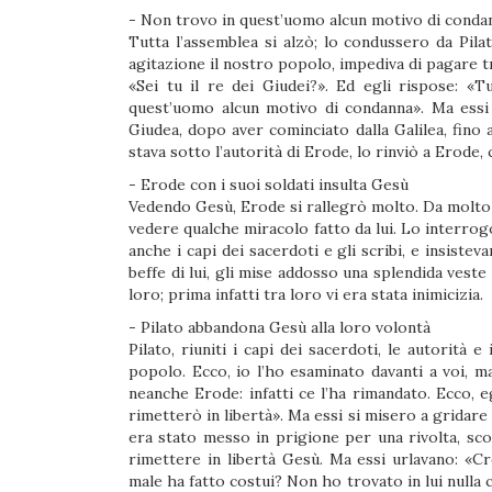
- Non trovo in quest’uomo alcun motivo di conda
Tutta l’assemblea si alzò; lo condussero da Pil
agitazione il nostro popolo, impediva di pagare tr
«Sei tu il re dei Giudei?». Ed egli rispose: «Tu
quest’uomo alcun motivo di condanna». Ma essi 
Giudea, dopo aver cominciato dalla Galilea, fino
stava sotto l’autorità di Erode, lo rinviò a Erode,
- Erode con i suoi soldati insulta Gesù
Vedendo Gesù, Erode si rallegrò molto. Da molto 
vedere qualche miracolo fatto da lui. Lo interrog
anche i capi dei sacerdoti e gli scribi, e insisteva
beffe di lui, gli mise addosso una splendida veste
loro; prima infatti tra loro vi era stata inimicizia.
- Pilato abbandona Gesù alla loro volontà
Pilato, riuniti i capi dei sacerdoti, le autorit
popolo. Ecco, io l’ho esaminato davanti a voi, m
neanche Erode: infatti ce l’ha rimandato. Ecco, e
rimetterò in libertà». Ma essi si misero a gridare 
era stato messo in prigione per una rivolta, sco
rimettere in libertà Gesù. Ma essi urlavano: «Cro
male ha fatto costui? Non ho trovato in lui nulla 