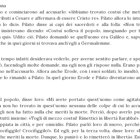
nna
ato e cominciarono ad accusarlo: «Abbiamo trovato costui che met
ibuti a Cesare e affermava di essere Cristo re». Pilato allora lo in
 lo dici». Pilato disse ai capi dei sacerdoti e alla folla: «Non t
insistevano dicendo: «Costui solleva il popolo, insegnando per t
 a qui». Udito ciò, Pilato domandò se quell’uomo era Galileo e, sap
 che in quei giorni si trovava anch’egli a Gerusalemme.
tempo infatti desiderava vederlo, per averne sentito parlare, e spe
ò, facendogli molte domande, ma egli non gli rispose nulla. Erano p
no nell’accusarlo. Allora anche Erode, con i suoi soldati, lo insultò,
 e lo rimandò a Pilato. In quel giorno Erode e Pilato diventarono am
à e il popolo, disse loro: «Mi avete portato quest’uomo come agitat
a non ho trovato in quest’uomo nessuna delle colpe di cui lo accu
gli non ha fatto nulla che meriti la morte. Perciò, dopo averlo pun
tutti insieme: «Togli di mezzo costui! Rimettici in libertà Barabba!»
ppiata in città, e per omicidio. Pilato parlò loro di nuovo, perché
cifiggilo! Crocifiggilo!». Ed egli, per la terza volta, disse loro: 
che meriti la morte. Dunque, lo punirò e lo rimetterò in libertà». E