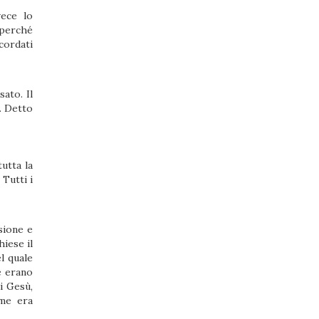
vece lo
 perché
icordati
ato. Il
. Detto
utta la
Tutti i
sione e
hiese il
l quale
e erano
i Gesù,
ome era