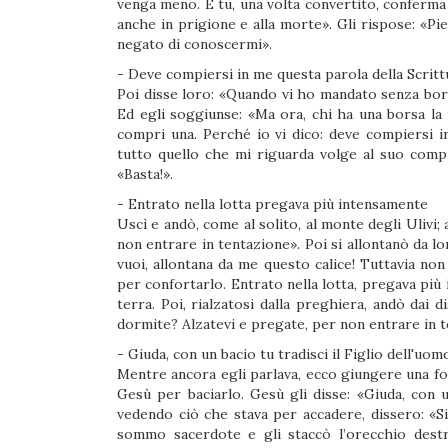
venga meno. E tu, una volta convertito, conferma i
anche in prigione e alla morte». Gli rispose: «Pie
negato di conoscermi».
- Deve compiersi in me questa parola della Scritt
Poi disse loro: «Quando vi ho mandato senza borsa
Ed egli soggiunse: «Ma ora, chi ha una borsa la 
compri una. Perché io vi dico: deve compiersi in
tutto quello che mi riguarda volge al suo compi
«Basta!».
- Entrato nella lotta pregava più intensamente
Uscì e andò, come al solito, al monte degli Ulivi;
non entrare in tentazione». Poi si allontanò da lo
vuoi, allontana da me questo calice! Tuttavia non 
per confortarlo. Entrato nella lotta, pregava pi
terra. Poi, rialzatosi dalla preghiera, andò dai 
dormite? Alzatevi e pregate, per non entrare in t
- Giuda, con un bacio tu tradisci il Figlio dell'uom
Mentre ancora egli parlava, ecco giungere una foll
Gesù per baciarlo. Gesù gli disse: «Giuda, con un
vedendo ciò che stava per accadere, dissero: «Si
sommo sacerdote e gli staccò l’orecchio destro