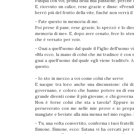
Pasqua con voi, prima della mia passione, perché i
E, ricevuto un calice, rese grazie e disse: «Pren
berrò più del frutto della vite, finché non verrà i
- Fate questo in memoria di me.
Poi prese il pane, rese grazie, lo spezzò e lo die
memoria di me». E, dopo aver cenato, fece lo stess
che è versato per voi».
- Guai a quell'uomo dal quale il Figlio dell'uomo v
«Ma ecco, la mano di colui che mi tradisce è con m
guai a quell’uomo dal quale egli viene tradito!». 
questo.
- Io sto in mezzo a voi come colui che serve
E nacque tra loro anche una discussione: chi di 
governano, e coloro che hanno potere su di esse
grande diventi come il più giovane, e chi governa 
Non è forse colui che sta a tavola? Eppure io
perseverato con me nelle mie prove e io prepa
mangiate e beviate alla mia mensa nel mio regno. E
- Tu, una volta convertito, conferma i tuoi fratelli
Simone, Simone, ecco: Satana vi ha cercati per 