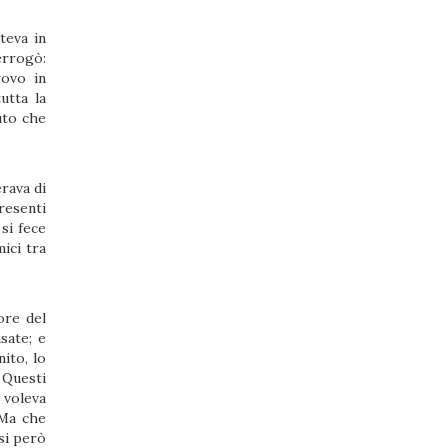
teva in
terrogò:
rovo in
utta la
uto che
rava di
resenti
 si fece
ici tra
ore del
sate; e
ito, lo
. Questi
 voleva
«Ma che
ssi però