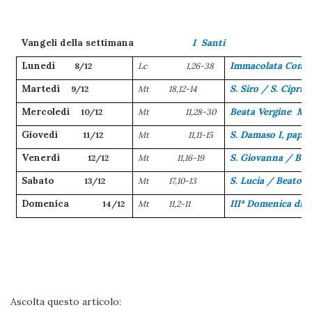
Vangeli della settimana
I Santi
Lunedì
Immacolata Concez
8/12
Lc
1,26-38
Martedì
S. Siro / S. Cipri
9/12
Mt
18,12-14
Mercoledì
Beata Vergine Mar
10/12
Mt
11,28-30
Giovedì
S. Damaso I, papa 
11/12
Mt
11,11-15
Venerdì
S. Giovanna / B.V
12/12
Mt
11,16-19
Sabato
S. Lucia / Beato A
13/12
Mt
17,10-13
Domenica
IIIª Domenica di a
14/12
Mt
11,2-11
.
Ascolta questo articolo: