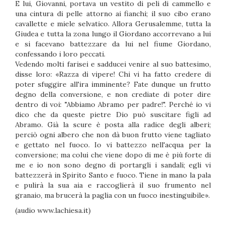
E lui, Giovanni, portava un vestito di peli di cammello e
una cintura di pelle attorno ai fianchi; il suo cibo erano
cavallette e miele selvatico. Allora Gerusalemme, tutta la
Giudea e tutta la zona lungo il Giordano accorrevano a lui
e si facevano battezzare da lui nel fiume Giordano,
confessando i loro peccati.
Vedendo molti farisei e sadducei venire al suo battesimo,
disse loro: «Razza di vipere! Chi vi ha fatto credere di
poter sfuggire all'ira imminente? Fate dunque un frutto
degno della conversione, e non crediate di poter dire
dentro di voi: "Abbiamo Abramo per padre!". Perché io vi
dico che da queste pietre Dio può suscitare figli ad
Abramo. Già la scure è posta alla radice degli alberi;
perciò ogni albero che non dà buon frutto viene tagliato
e gettato nel fuoco. Io vi battezzo nell'acqua per la
conversione; ma colui che viene dopo di me è più forte di
me e io non sono degno di portargli i sandali; egli vi
battezzerà in Spirito Santo e fuoco. Tiene in mano la pala
e pulirà la sua aia e raccoglierà il suo frumento nel
granaio, ma brucerà la paglia con un fuoco inestinguibile».
(audio www.lachiesa.it)