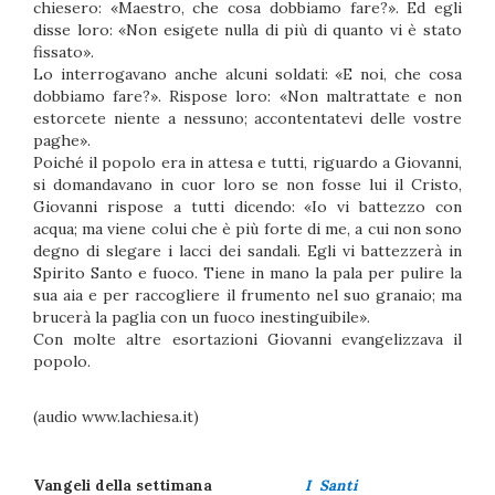
chiesero: «Maestro, che cosa dobbiamo fare?». Ed egli
disse loro: «Non esigete nulla di più di quanto vi è stato
fissato».
Lo interrogavano anche alcuni soldati: «E noi, che cosa
dobbiamo fare?». Rispose loro: «Non maltrattate e non
estorcete niente a nessuno; accontentatevi delle vostre
paghe».
Poiché il popolo era in attesa e tutti, riguardo a Giovanni,
si domandavano in cuor loro se non fosse lui il Cristo,
Giovanni rispose a tutti dicendo: «Io vi battezzo con
acqua; ma viene colui che è più forte di me, a cui non sono
degno di slegare i lacci dei sandali. Egli vi battezzerà in
Spirito Santo e fuoco. Tiene in mano la pala per pulire la
sua aia e per raccogliere il frumento nel suo granaio; ma
brucerà la paglia con un fuoco inestinguibile».
Con molte altre esortazioni Giovanni evangelizzava il
popolo.
(audio www.lachiesa.it)
Vangeli della settimana
I Santi