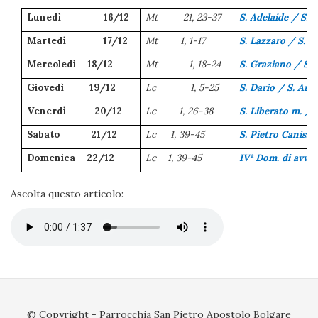
Lunedì 16/12
Mt 21, 23-37
S. Adelaide / S. 
Martedì 17/12
Mt 1, 1-17
S. Lazzaro / S. 
Mercoledì 18/12
Mt 1, 18-24
S. Graziano / S. 
Giovedì 19/12
Lc 1, 5-25
S. Dario / S. Anas
Venerdì 20/12
Lc 1, 26-38
S. Liberato m. / 
Sabato 21/12
Lc 1, 39-45
S. Pietro Canisio
Domenica 22/12
Lc 1, 39-45
IVª Dom. di avv./
.
Ascolta questo articolo:
© Copyright - Parrocchia San Pietro Apostolo Bolgare