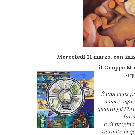
Mercoledì 21 marzo, con inizi
il Gruppo Mi
org
È una cena per
amare, agnel
quanto gli Ebr
furia
e di preghie
durante la q