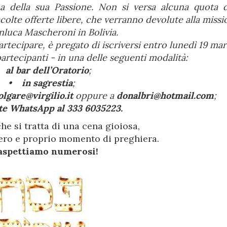
ima della sua Passione. Non si versa alcuna quota d
colte offerte libere, che verranno devolute alla missi
luca Mascheroni in Bolivia.
artecipare, è pregato di iscriversi entro lunedì 19 ma
artecipanti - in una delle seguenti modalità:
•
al bar dell’Oratorio
;
•
in sagrestia
;
lgare@virgilio.it
oppure a
donalbri@hotmail.com
;
te WhatsApp al 333 6035223.
e si tratta di una cena gioiosa,
ero e proprio momento di preghiera.
aspettiamo numerosi!