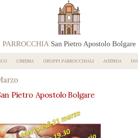
PARROCCHIA
San Pietro Apostolo Bolgare
SCO
CINEMA
GRUPPI PARROCCHIALI
AGENDA
DO
Marzo
S
a
n
P
ie
t
r
o
A
p
o
s
to
lo
Bo
l
g
a
r
e