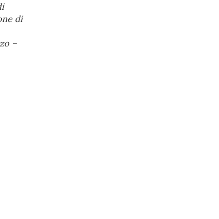
i
one di
rzo –