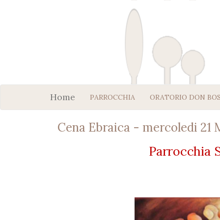
Home
PARROCCHIA
ORATORIO DON BO
Cena Ebraica - mercoledi 21 
P
a
rr
o
c
ch
i
a