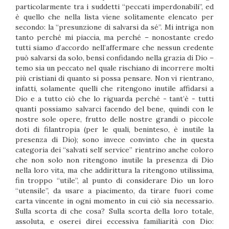
particolarmente tra i suddetti “peccati imperdonabili”, ed
è quello che nella lista viene solitamente elencato per
secondo: la “presunzione di salvarsi da sé”. Mi intriga non
tanto perché mi piaccia, ma perché – nonostante credo
tutti siamo d’accordo nell’affermare che nessun credente
può salvarsi da solo, bensì confidando nella grazia di Dio –
temo sia un peccato nel quale rischiano di incorrere molti
più cristiani di quanto si possa pensare. Non vi rientrano,
infatti, solamente quelli che ritengono inutile affidarsi a
Dio e a tutto ciò che lo riguarda perché - tant’è - tutti
quanti possiamo salvarci facendo del bene, quindi con le
nostre sole opere, frutto delle nostre grandi o piccole
doti di filantropia (per le quali, beninteso, è inutile la
presenza di Dio); sono invece convinto che in questa
categoria dei “salvati self service” rientrino anche coloro
che non solo non ritengono inutile la presenza di Dio
nella loro vita, ma che addirittura la ritengono utilissima,
fin troppo “utile”, al punto di considerare Dio un loro
“utensile”, da usare a piacimento, da tirare fuori come
carta vincente in ogni momento in cui ciò sia necessario.
Sulla scorta di che cosa? Sulla scorta della loro totale,
assoluta, e oserei direi eccessiva familiarità con Dio: