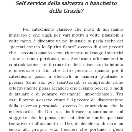
Self service della salvezza o banchetto
della Grazia?
Nel catechismo classico che molti di noi hanno
imparato e che oggi, per vari motivi a volte plausibili a
volte meno, è divenuto un po’ inusuale, si parla anche dei
“peccati contro lo Spirito Santo”, ovvero di quei peccati
che – secondo quanto viene riportato nei vangeli sinottici
– non saranno perdonati, mai. Sembrano affermazioni in
contraddizione con il concetto della misericordia infinita
e universale di Dio, che tutto perdona: quando poi il
catechismo passa a elencarli in maniera puntuale e
precisa (sono sei, per l’esattezza), si comprende come
effettivamente possa accadere che ci siano peccati o modi
di attuare e di pensare veramente “imperdonabili”. Tra
essi, il primo a essere citato è il peccato di “disperazione
della salvezza personale”, ovvero la convinzione che la
misericordia di Dio sia inefficace, quantomeno sul
soggetto che lo pensa, per cui diviene inutile qualsiasi
tentativo di affidamento a Dio, di desiderio di dare un
senso alla propria vita. Pensieri che portano a gesti