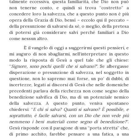
talmente eccessiva, questa familiarità, che Dio non può
non tenerne conto, e quindi si trova “costretto” a
concedere loro la salvezza, che a questo punto non è più
opera della Grazia di Dio, bensì – eccolo qui il peccato –
della presunzione di salvarsi da sè, o meglio, della pretesa
di potersi già considerare salvi perché familiari a Dio
come nessun altro.
È il vangelo di oggi a suggerirmi questi pensieri, e
mi auguro di non sbagliarmi, nell’interpretare in questo
modo la risposta di Gesù a quel tale che gli chiese:
“
Signore, sono pochi quelli che si salvano?
”. Se albergasse
disperazione o presunzione di salvezza, nel soggetto in
questione, non lo sapremo mai: forse, un po’ di dubbi, di
incertezze, legati ai discorsi di Gesù che nelle domeniche
precedenti parlava della ricchezza non come segno della
benedizione salvifica di Dio, ma di un potenziale nemico
della salvezza. A questo punto, veniva spontaneo
chiedersi: “
E chi si salva? Quanti si salvano? È possibile, e
soprattutto, è facile salvarsi, con un Dio che non vede più
nemmeno i beni materiali come segno di benedizione?
”.
Gesù risponde con il paragone di una “porta stretta” che,
di primo acchito, farebbe pensare a una fatica, a una