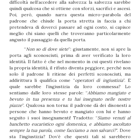
difficoltà nell’accedere alla salvezza: la salvezza sarebbe
quindi qualcosa che si ottiene con sforzi, sacrifici e ascesi.
Poi, però, quando narra questa micro-parabola del
padrone che chiude la porta stretta in faccia a chi
pretendeva di doverci passare ad ogni costo, si capisce
meglio chi siano quelli che troveranno particolarmente
angusto il passaggio da quella porta.
“
Non so di dove siete
”: giustamente, non si apre la
porta agli sconosciuti, prima di aver verificato la loro
identità. Il fatto è che nel momento in cui questi rivelano
la propria identità, il rifiuto diventa peggiore, perché non
solo il padrone li ritiene dei perfetti sconosciuti, ma
addirittura li qualifica come “
operatori di ingiustizia
”. E
quale sarebbe l’ingiustizia da loro commessa? Lo
sentiamo dalle loro stesse parole: “
Abbiamo mangiato e
bevuto in tua presenza e tu hai insegnato nelle nostre
piazze
”. Qualcosa non torna: il padrone dà dei disonesti a
persone che hanno bevuto e mangiato con lui e hanno
seguito i suoi insegnamenti! Tradotto: “
Siamo venuti al
banchetto eucaristico ogni domenica, e abbiamo ascoltato
sempre la tua parola, come facciamo a non salvarci?
”. Dove
sta l’ingiustizia? Dov’è che questi tali si sarebbero