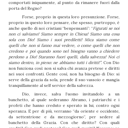
comportati iniquamente, al punto da rimanere fuori dalla
porta del Regno?
Forse, proprio in questa loro presunzione. Forse,
proprio in questo loro pensare, che spesso, purtroppo, è
anche quello di noi cristiani “benpensanti”: “
Figurati se noi
non ci salviamo! Siamo sempre in Chiesa! Siamo una cosa
sola con Dio! Siamo i suoi prediletti! Mica siamo come
quelli che non si fanno mai vedere, o come quelli che non
credono e poi quando sono nel bisogno vanno a chiedere
perdono a Dio! Staranno fuori quelli, dalla salvezza! Noi ci
siamo dentro, in pieno: ne abbiamo tutti i diritti!”
. Con Dio
non funziona così: non si salva chi avanza pretese e diritti
nei suoi confronti. Gente così, non ha bisogno di Dio: si
serve della grazia da sola, prende il suo vassoio e mangia
tranquillamente al self service della salvezza.
Dio, invece, salva l’uomo invitandolo a un
banchetto, al quale sederanno Abramo, i patriarchi e i
profeti che hanno creduto e sperato in lui, contro ogni
speranza. E per di più, verranno “da oriente e occidente,
da settentrione e da mezzogiorno”, per sedere al
banchetto della Grazia. Con che diritto? Con quali