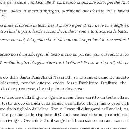
e, e per essere a Milano alle 8, partivamo di qua alle 5.30, perché l’au
iare, allora ti metti d’impegno, altrimenti quest’estate vai a lavor
!”;
 già mille problemi in testa per il lavoro e per di più deve fare degl
o l’una! E poi si lascia acceso il cellulare: solo a te si scarica la batteri
 casa con noi, fai quello che ti diciamo noi: dopo farai le tue scelte
questo non è un albergo, né tanto meno un porcile, per cui subito a rior
è casino in giro bisogna stare tutti insieme? Pensa se ti perdi, che 
cordo della Santa Famiglia di Nazareth, sono simpaticamente andato, 
 adolescenti, perché questo credo fosse l’ambiente familiare che
accio due premesse, che mi paiono doverose.
i traduce dalla lingua originale in cui viene scritto un testo alla 
esto greco di Luca ci dà alcune pennellate che ci fanno capire che
o divin figliolo dall’altra. Non è il caso di dilungarsi nell’analisi, 
esù; e parimenti, le risposte di Gesù a sua madre sono proprio ris
ia rivolge a Gesù in tutto il vangelo di Luca siano una ramanzina, al