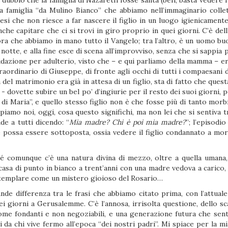
dubbio che la famiglia di Nazareth fosse santa (beh, basta vedere i
lla famiglia “da Mulino Bianco” che abbiamo nell’immaginario coll
nesi che non riesce a far nascere il figlio in un luogo igienicament
che capitare che ci si trovi in giro proprio in quei giorni. C’è dell’
ora che abbiamo in mano tutto il Vangelo; tra l’altro, è un uomo b
notte, e alla fine esce di scena all’improvviso, senza che si sappia
pidazione per adulterio, visto che – e qui parliamo della mamma – e
straordinario di Giuseppe, di fronte agli occhi di tutti i compaesan
el matrimonio era già in attesa di un figlio, sta di fatto che ques
 - dovette subire un bel po’ d’ingiurie per il resto dei suoi giorni,
io di Maria”, e quello stesso figlio non è che fosse più di tanto 
piamo noi, oggi, cosa questo significhi, ma non lei che si sentiva 
de a tutti dicendo: “
Mia madre? Chi è poi mia madre?
”; l’episodi
 possa essere sottoposta, ossia vedere il figlio condannato a mo
hé comunque c’è una natura divina di mezzo, oltre a quella umana,
asa di punto in bianco a trent’anni con una madre vedova a carico,
ontemplare come un mistero gioioso del Rosario…
e differenza tra le frasi che abbiamo citato prima, con l’attuale
i giorni a Gerusalemme. C’è l’annosa, irrisolta questione, dello sc
ome fondanti e non negoziabili, e una generazione futura che sen
li da chi vive fermo all’epoca “dei nostri padri”. Mi spiace per la m