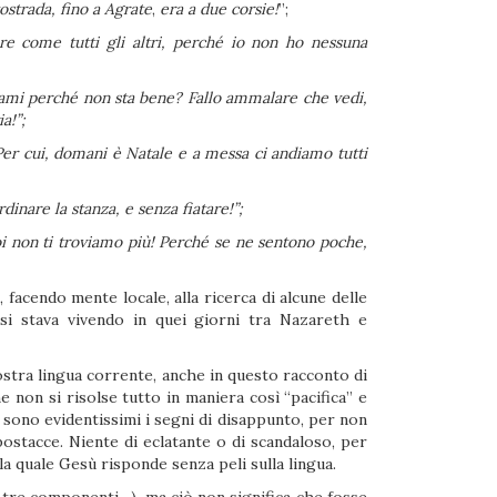
tostrada, fino a Agrate
,
era a due corsie!
”;
are come tutti gli altri, perché io non ho nessuna
i esami perché non sta bene? Fallo ammalare che vedi,
a!”;
! Per cui, domani è Natale e a messa ci andiamo tutti
dinare la stanza, e senza fiatare!”;
poi non ti troviamo più! Perché se ne sentono poche,
facendo mente locale, alla ricerca di alcune delle
 si stava vivendo in quei giorni tra Nazareth e
nostra lingua corrente, anche in questo racconto di
 non si risolse tutto in maniera così “pacifica” e
ma sono evidentissimi i segni di disappunto, per non
postacce. Niente di eclatante o di scandaloso, per
la quale Gesù risponde senza peli sulla lingua.