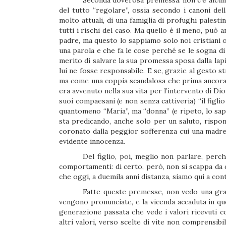
Seconda doverosa premessa: non c’è alcun 
del tutto “regolare”, ossia secondo i canoni de
molto attuali, di una famiglia di profughi palesti
tutti i rischi del caso. Ma quello è il meno, può an
padre, ma questo lo sappiamo solo noi cristiani 
una parola e che fa le cose perché se le sogna di 
merito di salvare la sua promessa sposa dalla la
lui ne fosse responsabile. E se, grazie al gesto 
ma come una coppia scandalosa che prima ancora d
era avvenuto nella sua vita per l’intervento di Dio
suoi compaesani (e non senza cattiveria) “il figl
quantomeno “Maria”, ma “donna” (e ripeto, lo sap
sta predicando, anche solo per un saluto, rispon
coronato dalla peggior sofferenza cui una madre
evidente innocenza.
Del figlio, poi, meglio non parlare, perc
comportamenti: di certo, però, non si scappa da c
che oggi, a duemila anni distanza, siamo qui a c
Fatte queste premesse, non vedo una grand
vengono pronunciate, e la vicenda accaduta in que
generazione passata che vede i valori ricevuti c
altri valori, verso scelte di vite non comprensibi