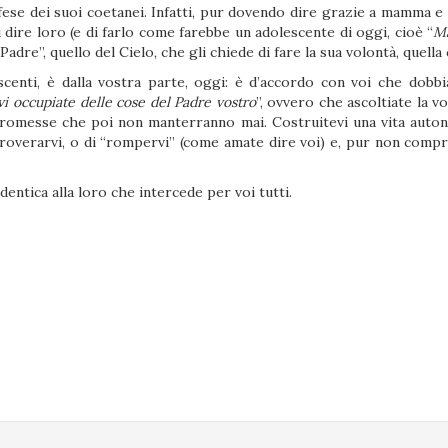
ese dei suoi coetanei. Infatti, pur dovendo dire grazie a mamma 
i dire loro (e di farlo come farebbe un adolescente di oggi, cioè “
Ma
Padre”, quello del Cielo, che gli chiede di fare la sua volontà, quella
centi, è dalla vostra parte, oggi: è d’accordo con voi che dobbia
vi occupiate delle cose del Padre vostro
”, ovvero che ascoltiate la v
o promesse che poi non manterranno mai. Costruitevi una vita auto
overarvi, o di “rompervi” (come amate dire voi) e, pur non comp
entica alla loro che intercede per voi tutti.