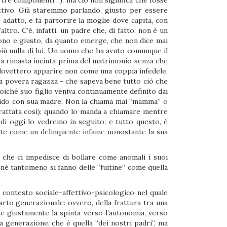
 tre componenti…), ma ciò non significa che fosse
ettivo. Già staremmo parlando, giusto per essere
e adatto, e fa partorire la moglie dove capita, con
altro. C’è, infatti, un padre che, di fatto, non è un
uono e giusto, da quanto emerge, che non dice mai
 più nulla di lui. Un uomo che ha avuto comunque il
ra rimasta incinta prima del matrimonio senza che
i dovettero apparire non come una coppia infedele,
ta povera ragazza - che sapeva bene tutto ciò che
 poiché suo figlio veniva continuamente definito dai
morbido con sua madre. Non la chiama mai “mamma” o
trattata così); quando lo manda a chiamare mentre
o di oggi lo vedremo in seguito; e tutto questo, è
rte come un delinquente infame nonostante la sua
 che ci impedisce di bollare come anomali i suoi
 né tantomeno si fanno delle “fuitine” come quella
 contesto sociale-affettivo-psicologico nel quale
arto generazionale: ovvero, della frattura tra una
te giustamente la spinta verso l’autonomia, verso
ia generazione, che è quella “dei nostri padri”, ma