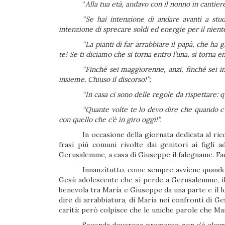
“
Alla tua età, andavo con il nonno in cantier
“Se hai intenzione di andare avanti a stud
intenzione di sprecare soldi ed energie per il niente
“La pianti di far arrabbiare il papà, che ha
te!
Se ti diciamo che si torna entro l’una, si torna entr
“Finché sei maggiorenne, anzi, finché sei in
insieme. Chiuso il discorso!”;
“In casa ci sono delle regole da rispettare: 
“Quante volte te lo devo dire che quando c’
con quello che c’è in giro oggi!”.
In occasione della giornata dedicata al ri
frasi più comuni rivolte dai genitori ai figli
Gerusalemme, a casa di Giuseppe il falegname. F
Innanzitutto, come sempre avviene quando s
Gesù adolescente che si perde a Gerusalemme, il t
benevola tra Maria e Giuseppe da una parte e il lor
dire di arrabbiatura, di Maria nei confronti di G
carità: però colpisce che le uniche parole che Mar