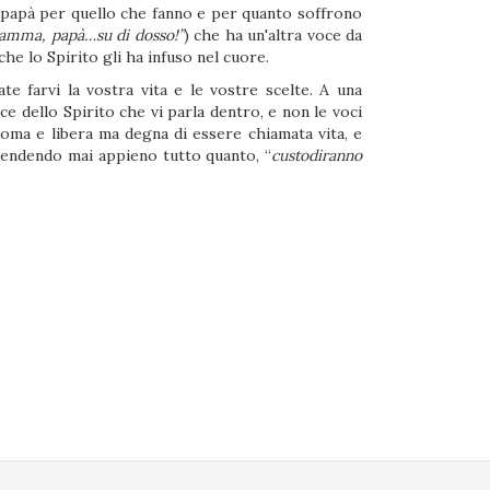
e papà per quello che fanno e per quanto soffrono
mma, papà…su di dosso!”
) che ha un'altra voce da
 che lo Spirito gli ha infuso nel cuore.
te farvi la vostra vita e le vostre scelte. A una
oce dello Spirito che vi parla dentro, e non le voci
noma e libera ma degna di essere chiamata vita, e
rendendo mai appieno tutto quanto, “
custodiranno