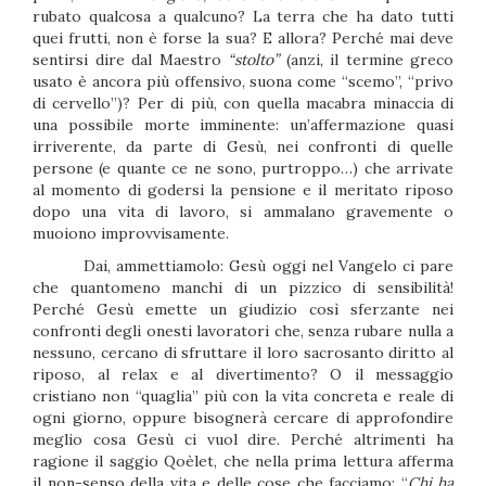
rubato qualcosa a qualcuno? La terra che ha dato tutti
quei frutti, non è forse la sua? E allora? Perché mai deve
sentirsi dire dal Maestro
“stolto”
(anzi, il termine greco
usato è ancora più offensivo, suona come “scemo”, “privo
di cervello”)? Per di più, con quella macabra minaccia di
una possibile morte imminente: un’affermazione quasi
irriverente, da parte di Gesù, nei confronti di quelle
persone (e quante ce ne sono, purtroppo…) che arrivate
al momento di godersi la pensione e il meritato riposo
dopo una vita di lavoro, si ammalano gravemente o
muoiono improvvisamente.
Dai, ammettiamolo: Gesù oggi nel Vangelo ci pare
che quantomeno manchi di un pizzico di sensibilità!
Perché Gesù emette un giudizio così sferzante nei
confronti degli onesti lavoratori che, senza rubare nulla a
nessuno, cercano di sfruttare il loro sacrosanto diritto al
riposo, al relax e al divertimento? O il messaggio
cristiano non “quaglia” più con la vita concreta e reale di
ogni giorno, oppure bisognerà cercare di approfondire
meglio cosa Gesù ci vuol dire. Perché altrimenti ha
ragione il saggio Qoèlet, che nella prima lettura afferma
il non-senso della vita e delle cose che facciamo: “
Chi ha