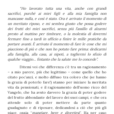
“Ho lavorato tutta una vita, anche con grandi
sacrifici, purché ai miei figli e alla mia famiglia non
mancasse nulla, e così è stato. Ora è arrivato il momento di
un meritato riposo, e mi sembra giusto che possa godere
dei frutti dei miei sacrifici, senza più l’assillo di alzarmi
presto al mattino per timbrare, o la molestia di dovermi
fermare fino a tardi in ufficio a finire le mille pratiche da
portare avanti. È arrivato il momento di fare le cose che mi
piacciono di più e che non ho potuto fare prima: dedicarmi
alla famiglia, alla casa, ai nipoti, a togliermi lo sfizio di
qualche viaggio… fintanto che la salute me lo concede”.
Ditemi voi che differenza c’è tra un ragionamento
– a mio parere, più che legittimo – come quello che ho
citato poc’anzi, e molto diffuso tra coloro che (se hanno
la grazia di poterlo fare!) stanno per iniziare la meritata
vita da pensionati, e il ragionamento dell’uomo ricco del
Vangelo, che ha avuto davvero la grazia di poter godere
del frutto abbondante del lavoro dei suoi campi, e che ora
attende solo di poter mettere da parte quanto
guadagnato e di riposare, dedicandosi a ciò che più gli
piace, ossia “
mangiare, bere e divertirsi
”. Ha per caso