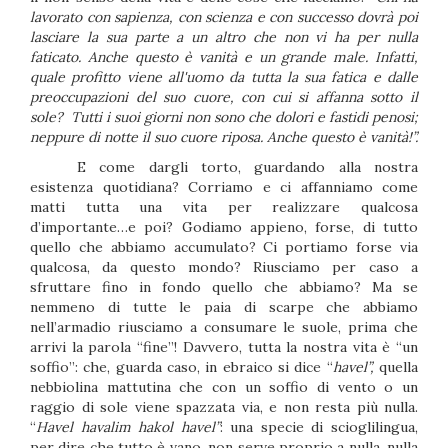
lavorato con sapienza, con scienza e con successo dovrà poi
lasciare la sua parte a un altro che non vi ha per nulla
faticato. Anche questo è vanità e un grande male. Infatti,
quale profitto viene all'uomo da tutta la sua fatica e dalle
preoccupazioni del suo cuore, con cui si affanna sotto il
sole? Tutti i suoi giorni non sono che dolori e fastidi penosi;
neppure di notte il suo cuore riposa. Anche questo è vanità!”.
E come dargli torto, guardando alla nostra
esistenza quotidiana? Corriamo e ci affanniamo come
matti tutta una vita per realizzare qualcosa
d’importante…e poi? Godiamo appieno, forse, di tutto
quello che abbiamo accumulato? Ci portiamo forse via
qualcosa, da questo mondo? Riusciamo per caso a
sfruttare fino in fondo quello che abbiamo? Ma se
nemmeno di tutte le paia di scarpe che abbiamo
nell’armadio riusciamo a consumare le suole, prima che
arrivi la parola “fine”! Davvero, tutta la nostra vita è “un
soffio”: che, guarda caso, in ebraico si dice “
havel”,
quella
nebbiolina mattutina che con un soffio di vento o un
raggio di sole viene spazzata via, e non resta più nulla.
“
Havel
havalim hakol havel”
: una specie di scioglilingua,
per dire che tutto è vano, non serve proprio a nulla, nulla