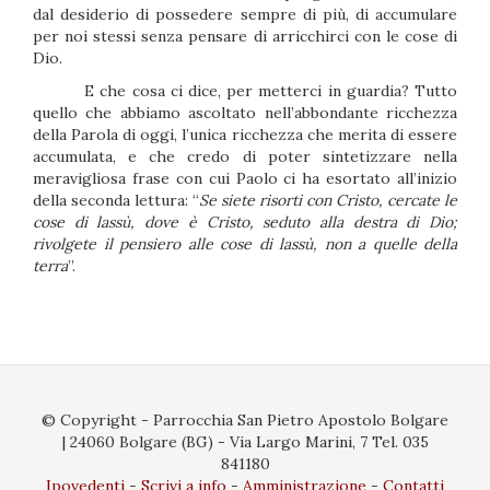
dal desiderio di possedere sempre di più, di accumulare
per noi stessi senza pensare di arricchirci con le cose di
Dio.
E che cosa ci dice, per metterci in guardia? Tutto
quello che abbiamo ascoltato nell’abbondante ricchezza
della Parola di oggi, l’unica ricchezza che merita di essere
accumulata, e che credo di poter sintetizzare nella
meravigliosa frase con cui Paolo ci ha esortato all’inizio
della seconda lettura: “
Se siete risorti con Cristo, cercate le
cose di lassù, dove è Cristo, seduto alla destra di Dio;
rivolgete il pensiero alle cose di lassù, non a quelle della
terra
”.
© Copyright - Parrocchia San Pietro Apostolo Bolgare
| 24060 Bolgare (BG) - Via Largo Marini, 7 Tel. 035
841180
Ipovedenti
Scrivi a info
Amministrazione
Contatti