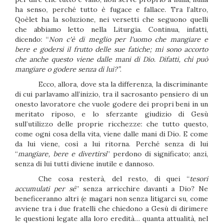
ha senso, perché tutto è fugace e fallace. Tra l’altro,
Qoèlet ha la soluzione, nei versetti che seguono quelli
che abbiamo letto nella Liturgia. Continua, infatti,
dicendo: “
Non c'è di meglio per l'uomo che mangiare e
bere e godersi il frutto delle sue fatiche; mi sono accorto
che anche questo viene dalle mani di Dio. Difatti, chi può
mangiare o godere senza di lui?”
.
Ecco, allora, dove sta la differenza, la discriminante
di cui parlavamo all’inizio, tra il sacrosanto pensiero di un
onesto lavoratore che vuole godere dei propri beni in un
meritato riposo, e lo sferzante giudizio di Gesù
sull’utilizzo delle proprie ricchezze: che tutto questo,
come ogni cosa della vita, viene dalle mani di Dio. E come
da lui viene, così a lui ritorna. Perché senza di lui
“
mangiare, bere e divertirsi
” perdono di significato; anzi,
senza di lui tutti diviene inutile e dannoso.
Che cosa resterà, del resto, di quei “
tesori
accumulati per sé
” senza arricchire davanti a Dio? Ne
beneficeranno altri (e magari non senza litigarci su, come
avviene tra i due fratelli che chiedono a Gesù di dirimere
le questioni legate alla loro eredità… quanta attualità, nel