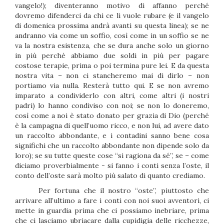
vangelo!); diventeranno motivo di affanno perché
dovremo difenderci da chi ce li vuole rubare (e il vangelo
di domenica prossima andrà avanti su questa linea); se ne
andranno via come un soffio, così come in un soffio se ne
va la nostra esistenza, che se dura anche solo un giorno
in più perché abbiamo due soldi in più per pagare
costose terapie, prima o poi termina pure lei. E da questa
nostra vita – non ci stancheremo mai di dirlo – non
portiamo via nulla. Resterà tutto qui. E se non avremo
imparato a condividerlo con altri, come altri (i nostri
padri) lo hanno condiviso con noi; se non lo doneremo,
così come a noi è stato donato per grazia di Dio (perché
è la campagna di quell’uomo ricco, e non lui, ad avere dato
un raccolto abbondante, e i contadini sanno bene cosa
significhi che un raccolto abbondante non dipende solo da
loro); se su tutte queste cose “si ragiona da sé”, se – come
diciamo proverbialmente - si fanno i conti senza l’oste, il
conto dell’oste sarà molto più salato di quanto crediamo.
Per fortuna che il nostro “oste”, piuttosto che
arrivare all’ultimo a fare i conti con noi suoi avventori, ci
mette in guardia prima che ci possiamo inebriare, prima
che ci lasciamo ubriacare dalla cupidigia delle ricchezze,