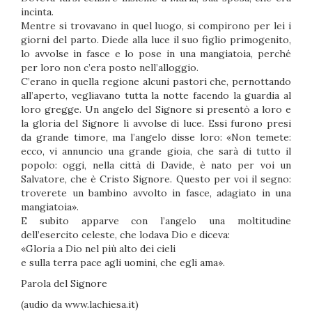
incinta.
Mentre si trovavano in quel luogo, si compirono per lei i
giorni del parto. Diede alla luce il suo figlio primogenito,
lo avvolse in fasce e lo pose in una mangiatoia, perché
per loro non c’era posto nell’alloggio.
C’erano in quella regione alcuni pastori che, pernottando
all’aperto, vegliavano tutta la notte facendo la guardia al
loro gregge. Un angelo del Signore si presentò a loro e
la gloria del Signore li avvolse di luce. Essi furono presi
da grande timore, ma l’angelo disse loro: «Non temete:
ecco, vi annuncio una grande gioia, che sarà di tutto il
popolo: oggi, nella città di Davide, è nato per voi un
Salvatore, che è Cristo Signore. Questo per voi il segno:
troverete un bambino avvolto in fasce, adagiato in una
mangiatoia».
E subito apparve con l’angelo una moltitudine
dell’esercito celeste, che lodava Dio e diceva:
«Gloria a Dio nel più alto dei cieli
e sulla terra pace agli uomini, che egli ama».
Parola del Signore
(audio da www.lachiesa.it)