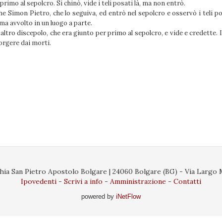
primo al sepolcro. Si chinò, vide i teli posati là, ma non entrò.
e Simon Pietro, che lo seguiva, ed entrò nel sepolcro e osservò i teli pos
, ma avvolto in un luogo a parte.
l’altro discepolo, che era giunto per primo al sepolcro, e vide e credette
sorgere dai morti.
ia San Pietro Apostolo Bolgare | 24060 Bolgare (BG) - Via Largo Ma
Ipovedenti
Scrivi a info
Amministrazione
Contatti
powered by
iNetFlow