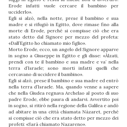
Erode infatti vuole cercare il bambino per
ucciderlo».
Egli si alzò, nella notte, prese il bambino e sua
madre e si rifugiò in Egitto, dove rimase fino alla
morte di Erode, perché si compisse ciò che era
stato detto dal Signore per mezzo del profeta:
«Dall’Egitto ho chiamato mio figlio».
Morto Erode, ecco, un angelo del Signore apparve
in sogno a Giuseppe in Egitto e gli disse: «Àlzati,
prendi con te il bambino e sua madre e va’ nella
terra d’Israele; sono morti infatti quelli che
cercavano di uccidere il bambino».
Egli si alzò, prese il bambino e sua madre ed entrò
nella terra d’Israele. Ma, quando venne a sapere
che nella Giudea regnava Archelao al posto di suo
padre Erode, ebbe paura di andarvi. Avvertito poi
in sogno, si ritirò nella regione della Galilea e andò
ad abitare in una città chiamata Nàzaret, perché
si compisse ciò che era stato detto per mezzo dei
profeti: «Sarà chiamato Nazareno».